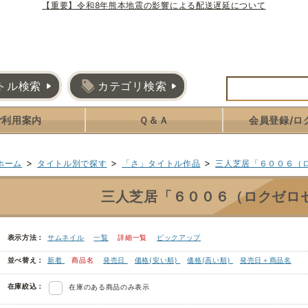
【重要】令和8年熊本地震の影響による配送遅延について
トル検索
カテゴリ検索
ご利用案内
Ｑ＆Ａ
会員登録/ロ
>
>
>
ホーム
タイトル別で探す
「さ」タイトル作品
三人芝居「６００６（
三人芝居「６００６（ロクゼロ
表示方法：
サムネイル
一覧
詳細一覧
ピックアップ
並べ替え：
新着
商品名
発売日
価格(安い順)
価格(高い順)
発売日＋商品名
在庫絞込：
在庫のある商品のみ表示