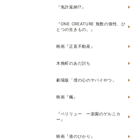
『免許返納!?』
『ONE CREATURE 無数の個性、ひ
とつの生きもの。』
映画『正直不動産』
木挽町のあだ討ち
劇場版「僕の心のヤバイやつ」
映画『楓』
『ペリリュー ー楽園のゲルニカ
ー』
映画『港のひかり』