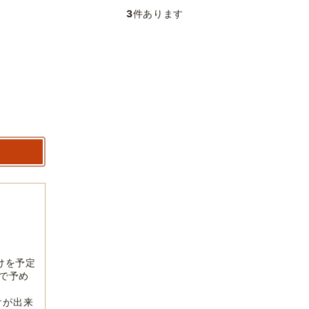
3
件あります
けを予定
で予め
けが出来