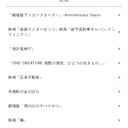
『劇場版アイカツスターズ！』-Anniversary Stars-
映画『仮面ライダーゼッツ』映画『超宇宙刑事ギャバン イン
フィニティ』
『免許返納!?』
『ONE CREATURE 無数の個性、ひとつの生きもの。』
映画『正直不動産』
木挽町のあだ討ち
劇場版「僕の心のヤバイやつ」
映画『楓』