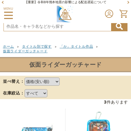
【重要】令和8年熊本地震の影響による配送遅延について
MENU
ホーム
タイトル別で探す
「か」タイトル作品
>
>
>
仮面ライダーガッチャード
仮面ライダーガッチャード
並べ替え：
在庫絞込：
3
件あります