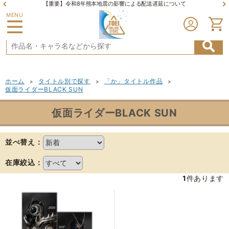
【重要】令和8年熊本地震の影響による配送遅延について
MENU
ホーム
タイトル別で探す
「か」タイトル作品
>
>
>
仮面ライダーBLACK SUN
仮面ライダーBLACK SUN
並べ替え：
在庫絞込：
1
件あります