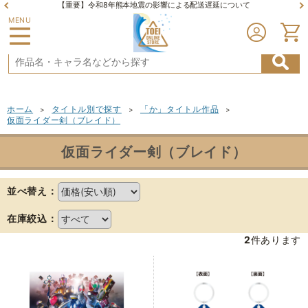
【重要】令和8年熊本地震の影響による配送遅延について
MENU
ホーム
タイトル別で探す
「か」タイトル作品
>
>
>
仮面ライダー剣（ブレイド）
仮面ライダー剣（ブレイド）
並べ替え：
在庫絞込：
2
件あります