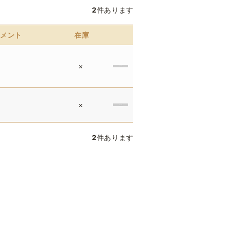
2
件あります
メント
在庫
×
×
2
件あります