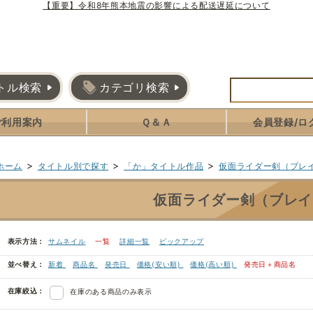
【重要】令和8年熊本地震の影響による配送遅延について
トル検索
カテゴリ検索
ご利用案内
Ｑ＆Ａ
会員登録/ロ
>
>
>
ホーム
タイトル別で探す
「か」タイトル作品
仮面ライダー剣（ブレ
仮面ライダー剣（ブレイ
表示方法：
サムネイル
一覧
詳細一覧
ピックアップ
並べ替え：
新着
商品名
発売日
価格(安い順)
価格(高い順)
発売日＋商品名
在庫絞込：
在庫のある商品のみ表示