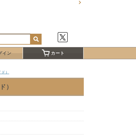
グイン
カート
イド）
ド）