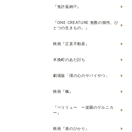
『免許返納!?』
『ONE CREATURE 無数の個性、ひ
とつの生きもの。』
映画『正直不動産』
木挽町のあだ討ち
劇場版「僕の心のヤバイやつ」
映画『楓』
『ペリリュー ー楽園のゲルニカ
ー』
映画『港のひかり』