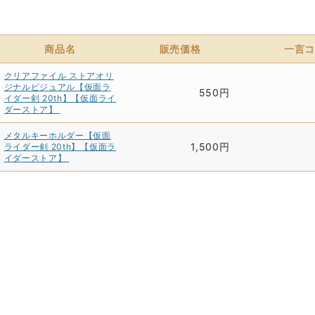
商品名
販売価格
一言コ
クリアファイル ストアオリ
ジナルビジュアル【仮面ラ
550円
イダー剣 20th】【仮面ライ
ダーストア】
メタルキーホルダー【仮面
1,500円
ライダー剣 20th】【仮面ラ
イダーストア】