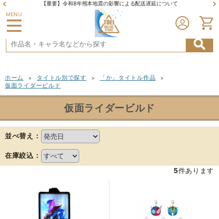
【重要】令和8年熊本地震の影響による配送遅延について
MENU
ホーム
タイトル別で探す
「か」タイトル作品
>
>
>
仮面ライダービルド
仮面ライダービルド
並べ替え：
在庫絞込：
5
件あります