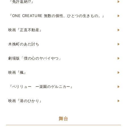
『免許返納!?』
『ONE CREATURE 無数の個性、ひとつの生きもの。』
映画『正直不動産』
木挽町のあだ討ち
劇場版「僕の心のヤバイやつ」
映画『楓』
『ペリリュー ー楽園のゲルニカー』
映画『港のひかり』
舞台