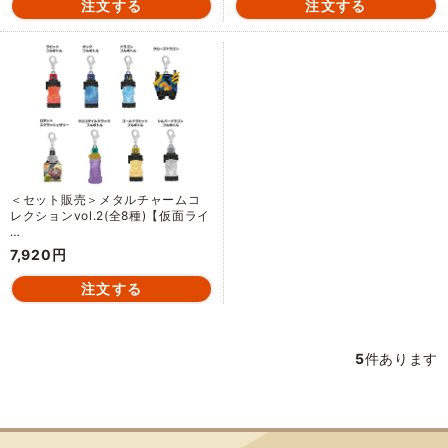
＜セット販売＞メタルチャームコ
レクションvol.2(全8種)【仮面ライ
…
7,920円
5
件あります