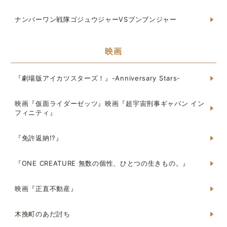
ナンバーワン戦隊ゴジュウジャーVSブンブンジャー
映画
『劇場版アイカツスターズ！』-Anniversary Stars-
映画『仮面ライダーゼッツ』映画『超宇宙刑事ギャバン イン
フィニティ』
『免許返納!?』
『ONE CREATURE 無数の個性、ひとつの生きもの。』
映画『正直不動産』
木挽町のあだ討ち