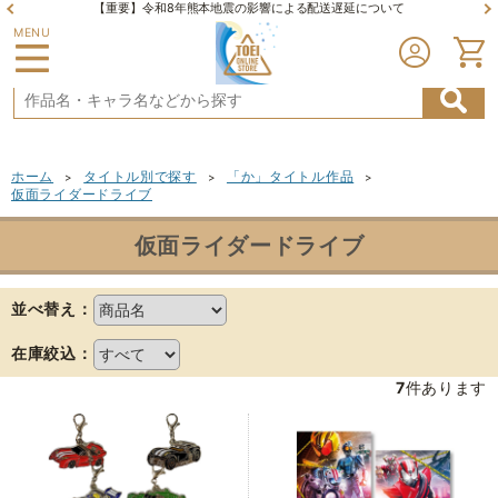
【重要】令和8年熊本地震の影響による配送遅延について
MENU
ホーム
タイトル別で探す
「か」タイトル作品
>
>
>
仮面ライダードライブ
仮面ライダードライブ
並べ替え：
在庫絞込：
7
件あります