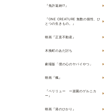
『免許返納!?』
『ONE CREATURE 無数の個性、ひ
とつの生きもの。』
映画『正直不動産』
木挽町のあだ討ち
劇場版「僕の心のヤバイやつ」
映画『楓』
『ペリリュー ー楽園のゲルニカ
ー』
映画『港のひかり』