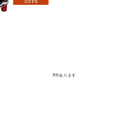
7
件あります