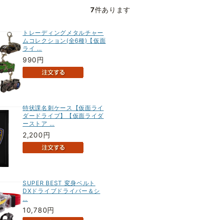
7
件あります
トレーディングメタルチャー
ムコレクション(全6種)【仮面
ライ …
990円
特状課名刺ケース【仮面ライ
ダードライブ】【仮面ライダ
ーストア …
2,200円
SUPER BEST 変身ベルト
DXドライブドライバー＆シ
…
10,780円