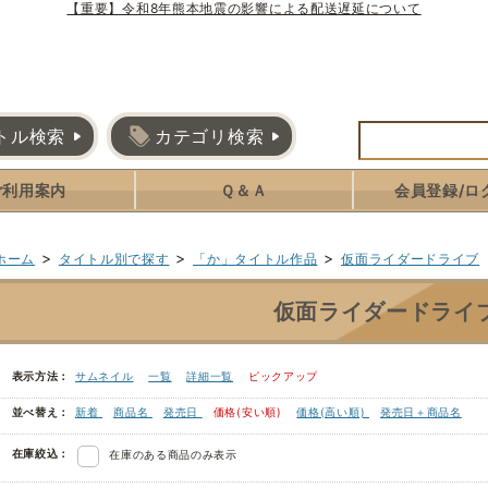
【重要】令和8年熊本地震の影響による配送遅延について
トル検索
カテゴリ検索
ご利用案内
Ｑ＆Ａ
会員登録/ロ
>
>
>
ホーム
タイトル別で探す
「か」タイトル作品
仮面ライダードライブ
仮面ライダードライ
表示方法：
サムネイル
一覧
詳細一覧
ピックアップ
並べ替え：
新着
商品名
発売日
価格(安い順)
価格(高い順)
発売日＋商品名
在庫絞込：
在庫のある商品のみ表示