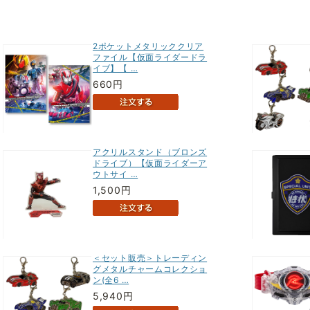
2ポケットメタリッククリア
ファイル【仮面ライダードラ
イブ】【 …
660円
アクリルスタンド（ブロンズ
ドライブ）【仮面ライダーア
ウトサイ …
1,500円
＜セット販売＞トレーディン
グメタルチャームコレクショ
ン(全6 …
5,940円