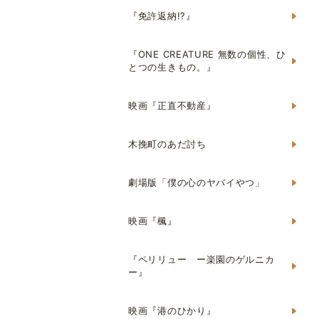
『免許返納!?』
『ONE CREATURE 無数の個性、ひ
とつの生きもの。』
映画『正直不動産』
木挽町のあだ討ち
劇場版「僕の心のヤバイやつ」
映画『楓』
『ペリリュー ー楽園のゲルニカ
ー』
映画『港のひかり』