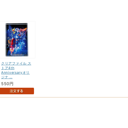
クリアファイル ス
トア4th
Anniversaryオリ
ジナ …
550円