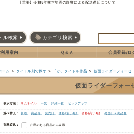
【重要】令和8年熊本地震の影響による配送遅延について
トル検索
カテゴリ検索
ご利用案内
Ｑ＆Ａ
会員登録/ロ
>
>
>
ホーム
タイトル別で探す
「か」タイトル作品
仮面ライダーフォーゼ
仮面ライダーフォー
表示方法：
サムネイル
一覧
詳細一覧
ピックアップ
並べ替え：
新着
商品名
発売日
価格(安い順)
価格(高い順)
発売日＋商品名
在庫絞込：
在庫のある商品のみ表示