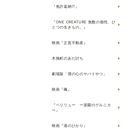
『免許返納!?』
『ONE CREATURE 無数の個性、ひ
とつの生きもの。』
映画『正直不動産』
木挽町のあだ討ち
劇場版「僕の心のヤバイやつ」
映画『楓』
『ペリリュー ー楽園のゲルニカ
ー』
映画『港のひかり』