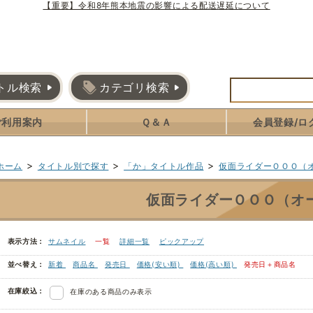
【重要】令和8年熊本地震の影響による配送遅延について
トル検索
カテゴリ検索
ご利用案内
Ｑ＆Ａ
会員登録/ロ
>
>
>
ホーム
タイトル別で探す
「か」タイトル作品
仮面ライダーＯＯＯ（
仮面ライダーＯＯＯ（オ
表示方法：
サムネイル
一覧
詳細一覧
ピックアップ
並べ替え：
新着
商品名
発売日
価格(安い順)
価格(高い順)
発売日＋商品名
在庫絞込：
在庫のある商品のみ表示