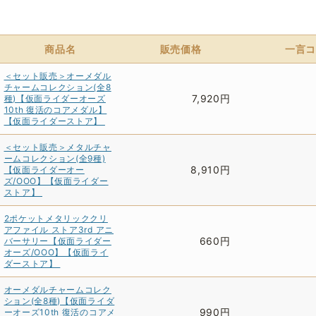
商品名
販売価格
一言コ
＜セット販売＞オーメダル
チャームコレクション(全8
7,920円
種)【仮面ライダーオーズ
10th 復活のコアメダル】
【仮面ライダーストア】
＜セット販売＞メタルチャ
ームコレクション(全9種)
8,910円
【仮面ライダーオー
ズ/OOO】【仮面ライダー
ストア】
2ポケットメタリッククリ
アファイル ストア3rd アニ
660円
バーサリー【仮面ライダー
オーズ/OOO】【仮面ライ
ダーストア】
オーメダルチャームコレク
ション(全8種)【仮面ライダ
990円
ーオーズ10th 復活のコアメ