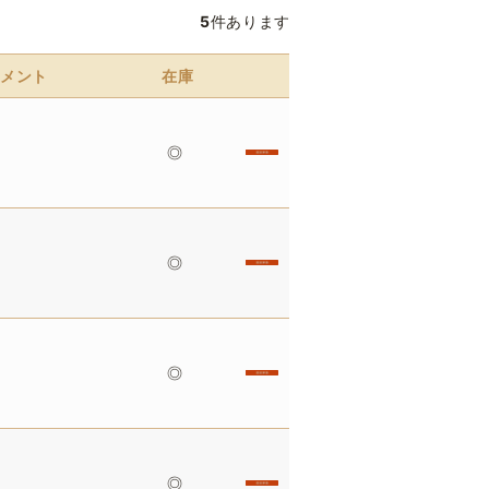
5
件あります
メント
在庫
◎
◎
◎
◎