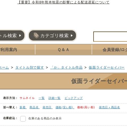
【重要】令和8年熊本地震の影響による配送遅延について
トル検索
カテゴリ検索
ご利用案内
Ｑ＆Ａ
会員登録/ロ
>
>
>
ホーム
タイトル別で探す
「か」タイトル作品
仮面ライダーセイバー
仮面ライダーセイバ
表示方法：
サムネイル
一覧
詳細一覧
ピックアップ
並べ替え：
新着
商品名
発売日
価格(安い順)
価格(高い順)
発売日＋商品名
在庫絞込：
在庫のある商品のみ表示