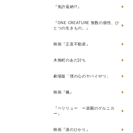
『免許返納!?』
『ONE CREATURE 無数の個性、ひ
とつの生きもの。』
映画『正直不動産』
木挽町のあだ討ち
劇場版「僕の心のヤバイやつ」
映画『楓』
『ペリリュー ー楽園のゲルニカ
ー』
映画『港のひかり』