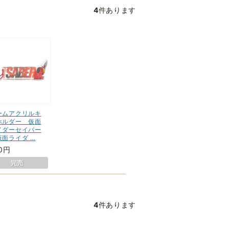
4
件あります
ームアクリルキ
ホルダー 仮面
イダーセイバー
仮面ライダ …
0円
4
件あります