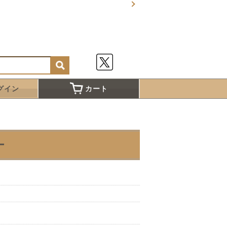
グイン
カート
ー