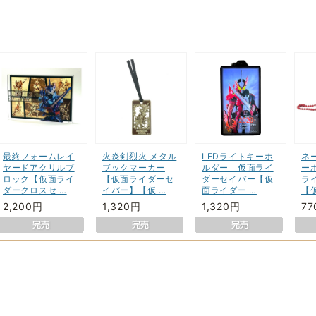
最終フォームレイ
火炎剣烈火 メタル
LEDライトキーホ
ネ
ヤードアクリルブ
ブックマーカー
ルダー 仮面ライ
ー
ロック【仮面ライ
【仮面ライダーセ
ダーセイバー【仮
ラ
ダークロスセ …
イバー】【仮 …
面ライダー …
【
2,200円
1,320円
1,320円
77