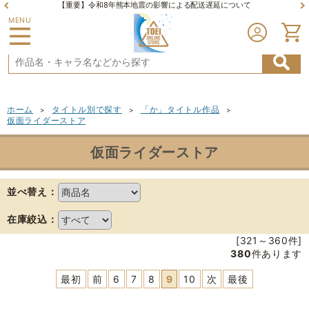
【重要】令和8年熊本地震の影響による配送遅延について
MENU
ホーム
タイトル別で探す
「か」タイトル作品
>
>
>
仮面ライダーストア
仮面ライダーストア
並べ替え：
在庫絞込：
[321～360件]
380
件あります
最初
前
6
7
8
9
10
次
最後