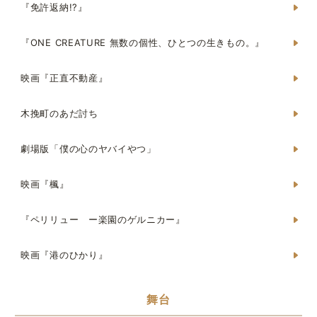
『免許返納!?』
『ONE CREATURE 無数の個性、ひとつの生きもの。』
映画『正直不動産』
木挽町のあだ討ち
劇場版「僕の心のヤバイやつ」
映画『楓』
『ペリリュー ー楽園のゲルニカー』
映画『港のひかり』
舞台