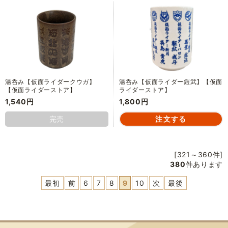
湯呑み【仮面ライダークウガ】
湯呑み【仮面ライダー鎧武】【仮面
【仮面ライダーストア】
ライダーストア】
1,540円
1,800円
完売
[321～360件]
380
件あります
最初
前
6
7
8
9
10
次
最後