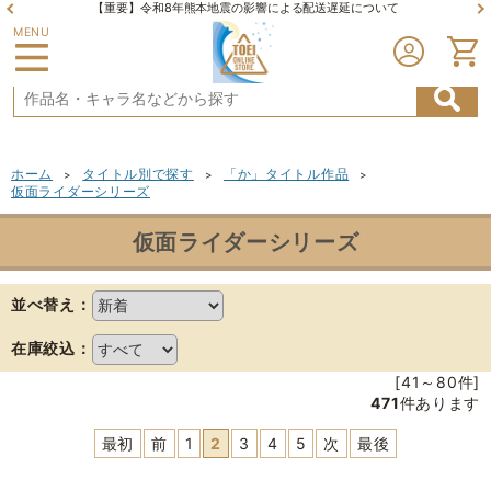
【重要】令和8年熊本地震の影響による配送遅延について
MENU
ホーム
タイトル別で探す
「か」タイトル作品
>
>
>
仮面ライダーシリーズ
仮面ライダーシリーズ
並べ替え：
在庫絞込：
[41～80件]
471
件あります
最初
前
1
2
3
4
5
次
最後