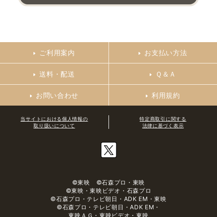
ご利用案内
お支払い方法
送料・配送
Ｑ＆Ａ
お問い合わせ
利用規約
当サイトにおける個人情報の
特定商取引に関する
取り扱いについて
法律に基づく表示
©東映 ©石森プロ・東映
©東映・東映ビデオ・石森プロ
©石森プロ・テレビ朝日・ADK EM・東映
©石森プロ・テレビ朝日・ADK EM・
東映ＡＧ・東映ビデオ・東映