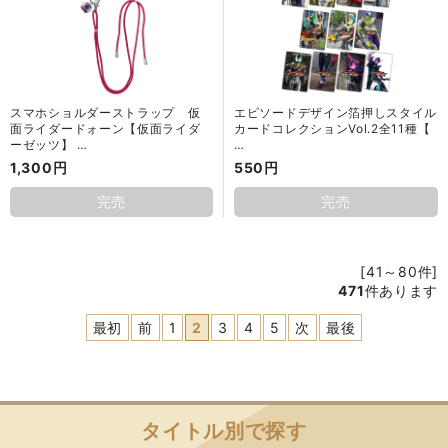
スマホショルダーストラップ 仮
エピソードデザイン箔押しスタイル
面ライダードォーン【仮面ライダ
カードコレクションVol.2全11種【
ーゼッツ】 …
…
1,300円
550円
完売
完売
[41～80件]
471
件あります
最初
前
1
2
3
4
5
次
最後
タイトル別で探す