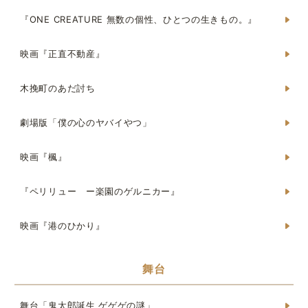
『ONE CREATURE 無数の個性、ひとつの生きもの。』
映画『正直不動産』
木挽町のあだ討ち
劇場版「僕の心のヤバイやつ」
映画『楓』
『ペリリュー ー楽園のゲルニカー』
映画『港のひかり』
舞台
舞台「鬼太郎誕生 ゲゲゲの謎」