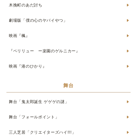
木挽町のあだ討ち
劇場版「僕の心のヤバイやつ」
映画『楓』
『ペリリュー ー楽園のゲルニカー』
映画『港のひかり』
舞台
舞台「鬼太郎誕生 ゲゲゲの謎」
舞台「フォールポイント」
三人芝居「クリエイターズハイ!!!」