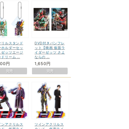
クリルスタンド
DVD付きパンフレ
ーホルダーセッ
ット【映画 仮面ラ
 ゼッツエージ
イダーゼッツ さよ
ンドリーム …
ならの …
400円
1,650円
インアクリルス
ツインアクリルス
ンド 仮面ライ
タンド 仮面ライ