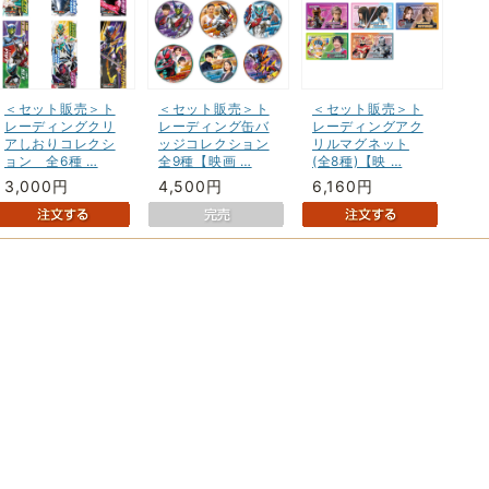
＜セット販売＞ト
＜セット販売＞ト
＜セット販売＞ト
レーディングクリ
レーディング缶バ
レーディングアク
アしおりコレクシ
ッジコレクション
リルマグネット
ョン 全6種 …
全9種【映画 …
(全8種)【映 …
3,000円
4,500円
6,160円