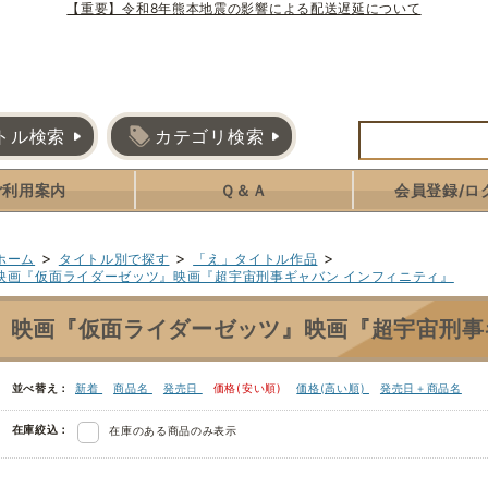
【重要】令和8年熊本地震の影響による配送遅延について
トル検索
カテゴリ検索
ご利用案内
Ｑ＆Ａ
会員登録/ロ
>
>
>
ホーム
タイトル別で探す
「え」タイトル作品
映画『仮面ライダーゼッツ』映画『超宇宙刑事ギャバン インフィニティ』
映画『仮面ライダーゼッツ』映画『超宇宙刑事
並べ替え：
新着
商品名
発売日
価格(安い順)
価格(高い順)
発売日＋商品名
在庫絞込：
在庫のある商品のみ表示