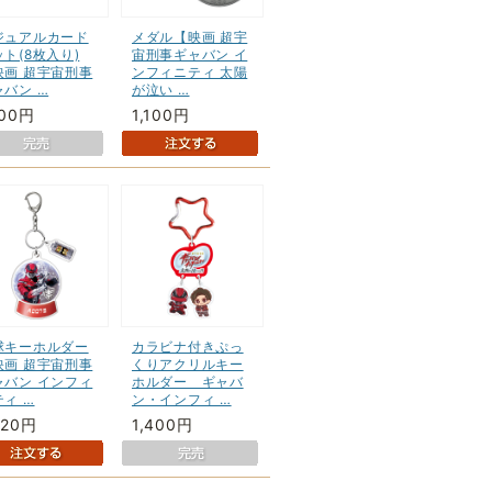
ジュアルカード
メダル【映画 超宇
ト(8枚入り)
宙刑事ギャバン イ
映画 超宇宙刑事
ンフィニティ 太陽
ャバン …
が泣い …
100円
1,100円
球キーホルダー
カラビナ付きぷっ
映画 超宇宙刑事
くりアクリルキー
ャバン インフィ
ホルダー ギャバ
ィ …
ン・インフィ …
320円
1,400円