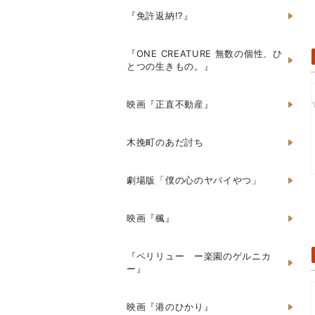
『免許返納!?』
『ONE CREATURE 無数の個性、ひ
とつの生きもの。』
映画『正直不動産』
木挽町のあだ討ち
劇場版「僕の心のヤバイやつ」
映画『楓』
『ペリリュー ー楽園のゲルニカ
ー』
映画『港のひかり』