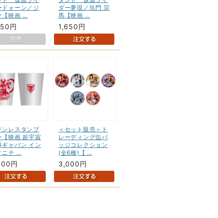
ードォーン／ジ
ダー夢現／玖門 宗
ク【映画 …
馬【映画 …
650円
1,650円
テンレスタンブ
＜セット販売＞ト
ー【映画 超宇宙
レーディング缶バ
事ギャバン イン
ッジコレクション
ィニテ …
(全6種)【 …
800円
3,000円