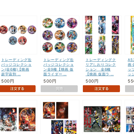
トレーディング缶
トレーディング缶
トレーディングク
A
バッジコレクショ
バッジコレクショ
リアしおりコレク
画
ン(全6種)【映画
ン全9種【映画 仮
ション 全6種
ッ
超宇宙刑 …
面ライダー …
【映画 仮面ラ …
ッシ
500円
500円
500円
5