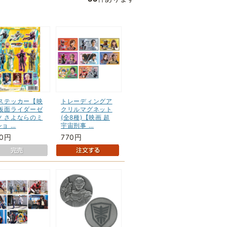
5ステッカー【映
トレーディングア
 仮面ライダーゼ
クリルマグネット
ツ さよならのミ
(全8種)【映画 超
ョ …
宇宙刑事 …
50円
770円