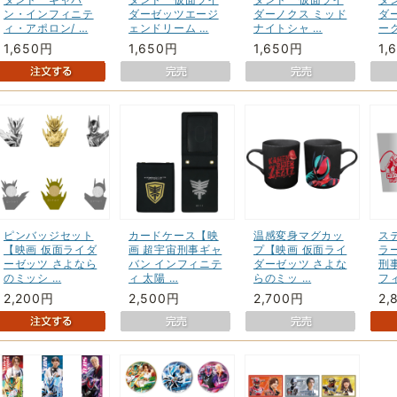
ン・インフィニテ
ダーゼッツエージ
ダーノクス ミッド
ダ
ィ・アポロン/ …
ェンドリーム …
ナイトシャ …
ー
1,650円
1,650円
1,650円
1,
ピンバッジセット
カードケース【映
温感変身マグカッ
ス
【映画 仮面ライダ
画 超宇宙刑事ギャ
プ【映画 仮面ライ
ラ
ーゼッツ さよなら
バン インフィニテ
ダーゼッツ さよな
刑
のミッシ …
ィ 太陽 …
らのミッ …
フ
2,200円
2,500円
2,700円
2,