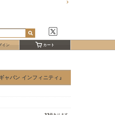
グイン
カート
ギャバン インフィニティ』
33
件あります