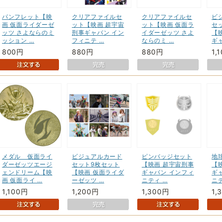
パンフレット【映
クリアファイルセ
クリアファイルセ
ビ
画 仮面ライダーゼ
ット【映画 超宇宙
ット【映画 仮面ラ
セッ
ッツ さよならのミ
刑事ギャバン イン
イダーゼッツ さよ
【
ッション …
フィニテ …
ならのミ …
ギ
800円
880円
880円
1,
メダル 仮面ライ
ビジュアルカード
ピンバッジセット
地
ダーゼッツエージ
セット9枚セット
【映画 超宇宙刑事
【
ェンドリーム【映
【映画 仮面ライダ
ギャバン インフィ
ギ
画 仮面ライ …
ーゼッツ …
ニティ …
ニテ
1,100円
1,200円
1,300円
1,