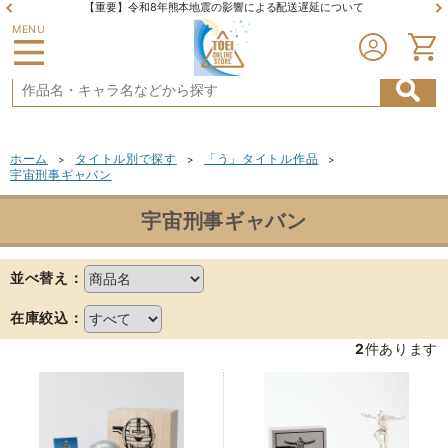
【重要】令和8年熊本地震の影響による配送遅延について
MENU
ホーム
タイトル別で探す
「う」タイトル作品
>
>
>
宇宙刑事ギャバン
宇宙刑事ギャバン
並べ替え：
在庫絞込：
2
件あります