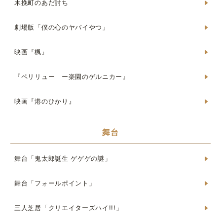
木挽町のあだ討ち
劇場版「僕の心のヤバイやつ」
映画『楓』
『ペリリュー ー楽園のゲルニカー』
映画『港のひかり』
舞台
舞台「鬼太郎誕生 ゲゲゲの謎」
舞台「フォールポイント」
三人芝居「クリエイターズハイ!!!」