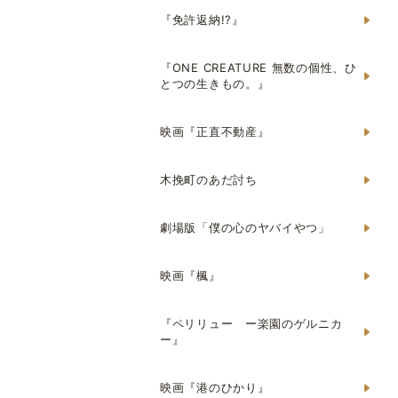
『免許返納!?』
『ONE CREATURE 無数の個性、ひ
とつの生きもの。』
映画『正直不動産』
木挽町のあだ討ち
劇場版「僕の心のヤバイやつ」
映画『楓』
『ペリリュー ー楽園のゲルニカ
ー』
映画『港のひかり』