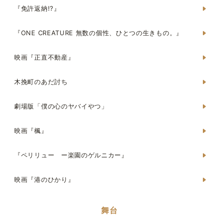
『免許返納!?』
『ONE CREATURE 無数の個性、ひとつの生きもの。』
映画『正直不動産』
木挽町のあだ討ち
劇場版「僕の心のヤバイやつ」
映画『楓』
『ペリリュー ー楽園のゲルニカー』
映画『港のひかり』
舞台