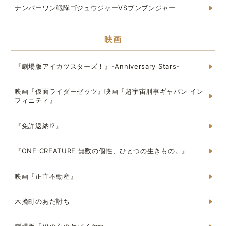
ナンバーワン戦隊ゴジュウジャーVSブンブンジャー
映画
『劇場版アイカツスターズ！』-Anniversary Stars-
映画『仮面ライダーゼッツ』映画『超宇宙刑事ギャバン イン
フィニティ』
『免許返納!?』
『ONE CREATURE 無数の個性、ひとつの生きもの。』
映画『正直不動産』
木挽町のあだ討ち