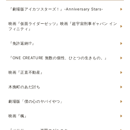
『劇場版アイカツスターズ！』-Anniversary Stars-
映画『仮面ライダーゼッツ』映画『超宇宙刑事ギャバン イン
フィニティ』
『免許返納!?』
『ONE CREATURE 無数の個性、ひとつの生きもの。』
映画『正直不動産』
木挽町のあだ討ち
劇場版「僕の心のヤバイやつ」
映画『楓』