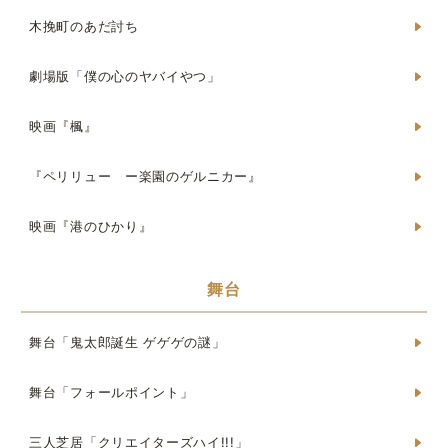
木挽町のあだ討ち
劇場版「僕の心のヤバイやつ」
映画『楓』
『ペリリュー ー楽園のゲルニカー』
映画『港のひかり』
舞台
舞台「鬼太郎誕生 ゲゲゲの謎」
舞台「フォールポイント」
三人芝居「クリエイターズハイ!!!」