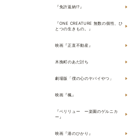
『免許返納!?』
『ONE CREATURE 無数の個性、ひ
とつの生きもの。』
映画『正直不動産』
木挽町のあだ討ち
劇場版「僕の心のヤバイやつ」
映画『楓』
『ペリリュー ー楽園のゲルニカ
ー』
映画『港のひかり』