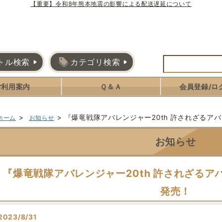
【重要】令和8年熊本地震の影響による配送遅延について
トル検索
カテゴリ検索
ご利用案内
Ｑ＆Ａ
会員登録/ロ
>
>
『爆竜戦隊アバレンジャー20th 許されざるア
ホーム
お知らせ
お知らせ
『爆竜戦隊アバレンジャー20th 許されざる
発売！
2023/8/31