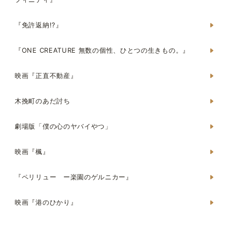
『免許返納!?』
『ONE CREATURE 無数の個性、ひとつの生きもの。』
映画『正直不動産』
木挽町のあだ討ち
劇場版「僕の心のヤバイやつ」
映画『楓』
『ペリリュー ー楽園のゲルニカー』
映画『港のひかり』