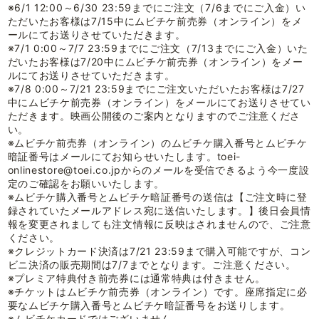
※6/1 12:00～6/30 23:59までにご注文（7/6までにご入金）い
ただいたお客様は7/15中にムビチケ前売券（オンライン）をメ
ールにてお送りさせていただきます。
※7/1 0:00～7/7 23:59までにご注文（7/13までにご入金）いた
だいたお客様は7/20中にムビチケ前売券（オンライン）をメー
ルにてお送りさせていただきます。
※7/8 0:00～7/21 23:59までにご注文いただいたお客様は7/27
中にムビチケ前売券（オンライン）をメールにてお送りさせてい
ただきます。映画公開後のご案内となりますのでご注意くださ
い。
※ムビチケ前売券（オンライン）のムビチケ購入番号とムビチケ
暗証番号はメールにてお知らせいたします。toei-
onlinestore@toei.co.jpからのメールを受信できるよう今一度設
定のご確認をお願いいたします。
※ムビチケ購入番号とムビチケ暗証番号の送信は【ご注文時に登
録されていたメールアドレス宛に送信いたします。】後日会員情
報を変更されましても注文情報に反映はされませんので、ご注意
ください。
※クレジットカード決済は7/21 23:59まで購入可能ですが、コン
ビニ決済の販売期間は7/7までとなります。ご注意ください。
※プレミア特典付き前売券には通常特典は付きません。
※チケットはムビチケ前売券（オンライン）です。座席指定に必
要なムビチケ購入番号とムビチケ暗証番号をお送りします。
※ムビチケカードではございません。