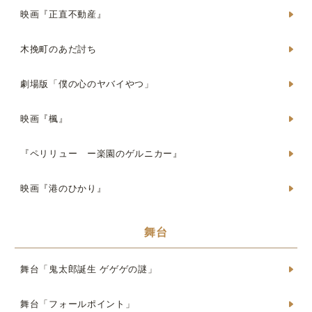
映画『正直不動産』
木挽町のあだ討ち
劇場版「僕の心のヤバイやつ」
映画『楓』
『ペリリュー ー楽園のゲルニカー』
映画『港のひかり』
舞台
舞台「鬼太郎誕生 ゲゲゲの謎」
舞台「フォールポイント」