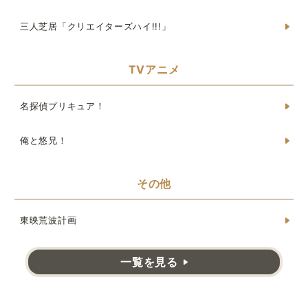
三人芝居「クリエイターズハイ!!!」
TVアニメ
名探偵プリキュア！
俺と悠兄！
その他
東映荒波計画
一覧を見る