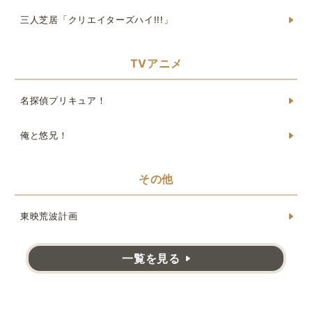
三人芝居「クリエイターズハイ!!!」
TVアニメ
名探偵プリキュア！
俺と悠兄！
その他
東映荒波計画
一覧を見る