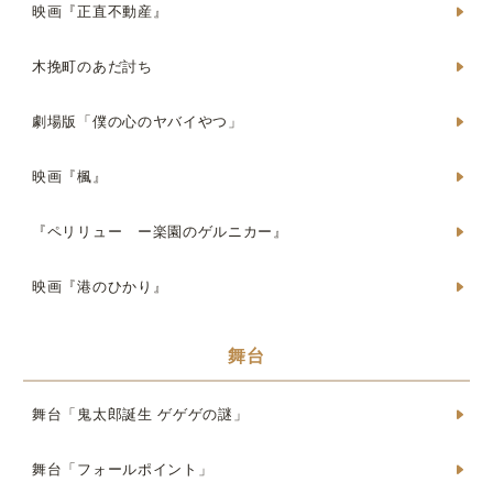
映画『正直不動産』
木挽町のあだ討ち
劇場版「僕の心のヤバイやつ」
映画『楓』
『ペリリュー ー楽園のゲルニカー』
映画『港のひかり』
舞台
舞台「鬼太郎誕生 ゲゲゲの謎」
舞台「フォールポイント」