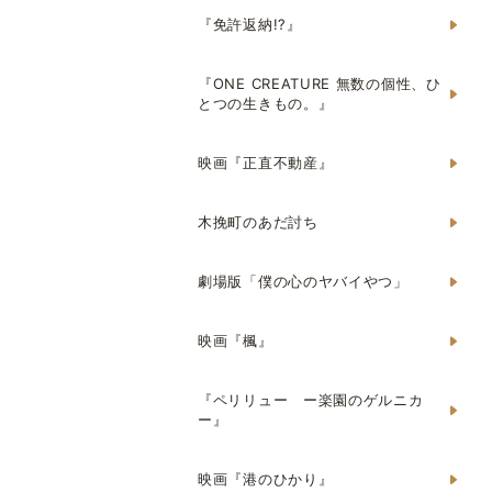
『免許返納!?』
『ONE CREATURE 無数の個性、ひ
とつの生きもの。』
映画『正直不動産』
木挽町のあだ討ち
劇場版「僕の心のヤバイやつ」
映画『楓』
『ペリリュー ー楽園のゲルニカ
ー』
映画『港のひかり』