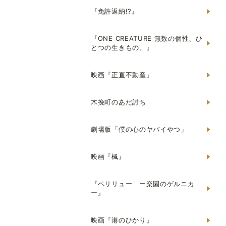
『免許返納!?』
『ONE CREATURE 無数の個性、ひ
とつの生きもの。』
映画『正直不動産』
木挽町のあだ討ち
劇場版「僕の心のヤバイやつ」
映画『楓』
『ペリリュー ー楽園のゲルニカ
ー』
映画『港のひかり』