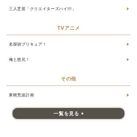
三人芝居「クリエイターズハイ!!!」
TVアニメ
名探偵プリキュア！
俺と悠兄！
その他
東映荒波計画
一覧を見る