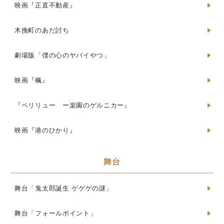
映画『正直不動産』
木挽町のあだ討ち
劇場版「僕の心のヤバイやつ」
映画『楓』
『ペリリュー ー楽園のゲルニカー』
映画『港のひかり』
舞台
舞台「鬼太郎誕生 ゲゲゲの謎」
舞台「フォールポイント」