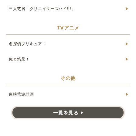
三人芝居「クリエイターズハイ!!!」
TVアニメ
名探偵プリキュア！
俺と悠兄！
その他
東映荒波計画
一覧を見る