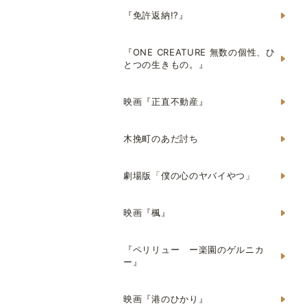
『免許返納!?』
『ONE CREATURE 無数の個性、ひ
とつの生きもの。』
映画『正直不動産』
木挽町のあだ討ち
劇場版「僕の心のヤバイやつ」
映画『楓』
『ペリリュー ー楽園のゲルニカ
ー』
映画『港のひかり』