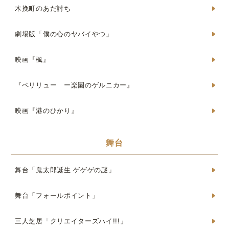
木挽町のあだ討ち
劇場版「僕の心のヤバイやつ」
映画『楓』
『ペリリュー ー楽園のゲルニカー』
映画『港のひかり』
舞台
舞台「鬼太郎誕生 ゲゲゲの謎」
舞台「フォールポイント」
三人芝居「クリエイターズハイ!!!」