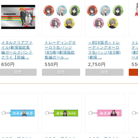
メタルクリアファ
トレーディングオ
＜BOX販売＞トレ
ト
イル(劇場版総集
ーロラ缶バッジ
ーディングオーロ
テッ
編ガールズバンド
(全5種)(劇場版総
ラ缶バッジ(全5種)
(
クライ【前編 …
集編ガール …
(劇場 …
ー
650円
550円
2,750円
5