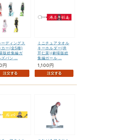
レーディングス
ミニチュアタオル
カー(全5種)
キーホルダー(井
劇場版総集編ガ
芹仁菜)(劇場版総
ルズバン …
集編ガール …
50円
1,100円