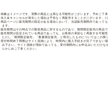
※画像はイメージです。実際の商品とは異なる可能性がございます。予めご了承
※未入金キャンセルが発生した場合は予告なく再販売することがございます。(
※商品ページに販売期間の指定がある場合において、当該販売期間内であって
ます。
※販売期間はその時点での製造商品に対するものであり、期間限定販売の商品
※販売期間が設定されている商品であっても、お客様の承諾なく再販する可能
ただし「期間限定販売」「数量限定販売」と明示したものについてはこの限
※受付時間終了間際はサイト混雑により、時間内に購入手続きが完了できない
み下さい。サイト混雑が理由であっても、受付期間内にお申込みいただけな
らかじめご了承ください。