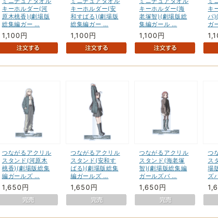
ミニチュアタオル
ミニチュアタオル
ミニチュアタオル
ミ
キーホルダー(河
キーホルダー(安
キーホルダー(海
キ
原木桃香)(劇場版
和すばる)(劇場版
老塚智)(劇場版総
パ
総集編ガー …
総集編ガー …
集編ガール …
ガ
1,100円
1,100円
1,100円
1,
つながるアクリル
つながるアクリル
つながるアクリル
つ
スタンド(河原木
スタンド(安和す
スタンド(海老塚
スタ
桃香)(劇場版総集
ばる)(劇場版総集
智)(劇場版総集編
場
編ガールズ …
編ガールズ …
ガールズバ …
ズ
1,650円
1,650円
1,650円
1,