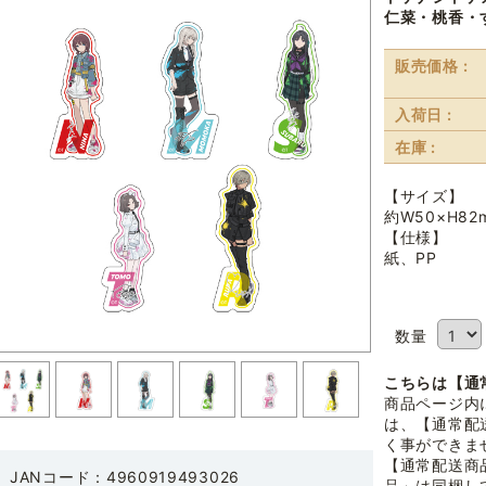
仁菜・桃香・
販売価格 :
入荷日 :
在庫 :
【サイズ】
約W50×H8
【仕様】
紙、PP
数量
こちらは【通
商品ページ内
は、【通常配
く事ができま
【通常配送商
JANコード：4960919493026
品」は同梱し