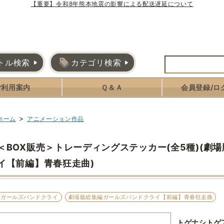
【重要】令和8年熊本地震の影響による配送遅延について
トル検索
カテゴリ検索
ご利用案内
Ｑ＆Ａ
会員登録/ロ
>
ホーム
アニメーション作品
＜BOX販売＞トレーディングステッカー(全5種)(劇
イ【前編】青春狂走曲)
ガールズバンドクライ
劇場版総集編ガールズバンドクライ【前編】青春狂走曲
トゲナシトゲ