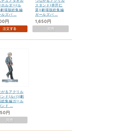
ニチュアタオル
つながるアクリル
ーホルダー(ル
スタンド(井芹仁
)(劇場版総集編
菜)(劇場版総集編
ールズバ …
ガールズバ …
100円
1,650円
ながるアクリル
ンド(ルパ)(劇
版総集編ガール
バンド …
650円