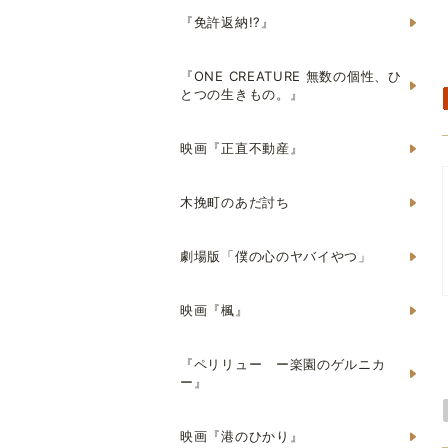
『免許返納!?』
『ONE CREATURE 無数の個性、ひ
とつの生きもの。』
映画『正直不動産』
木挽町のあだ討ち
劇場版「僕の心のヤバイやつ」
映画『楓』
『ペリリュー ー楽園のゲルニカ
ー』
映画『港のひかり』