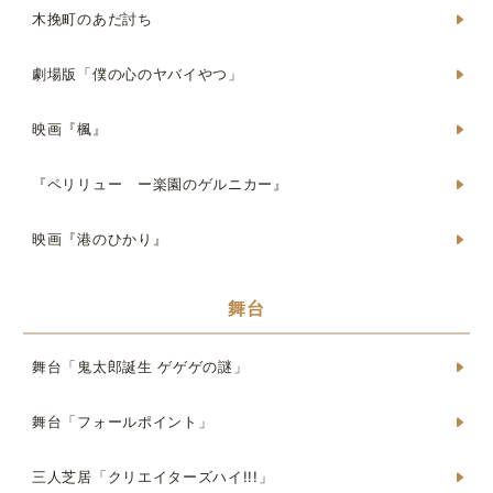
木挽町のあだ討ち
劇場版「僕の心のヤバイやつ」
映画『楓』
『ペリリュー ー楽園のゲルニカー』
映画『港のひかり』
舞台
舞台「鬼太郎誕生 ゲゲゲの謎」
舞台「フォールポイント」
三人芝居「クリエイターズハイ!!!」