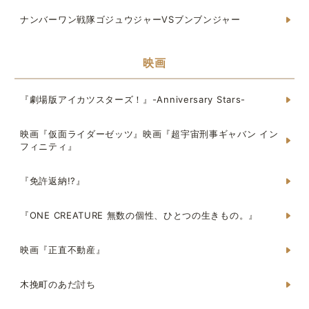
ナンバーワン戦隊ゴジュウジャーVSブンブンジャー
映画
『劇場版アイカツスターズ！』-Anniversary Stars-
映画『仮面ライダーゼッツ』映画『超宇宙刑事ギャバン イン
フィニティ』
『免許返納!?』
『ONE CREATURE 無数の個性、ひとつの生きもの。』
映画『正直不動産』
木挽町のあだ討ち