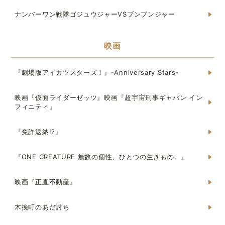
ナンバーワン戦隊ゴジュウジャーVSブンブンジャー
映画
『劇場版アイカツスターズ！』-Anniversary Stars-
映画『仮面ライダーゼッツ』映画『超宇宙刑事ギャバン イン
フィニティ』
『免許返納!?』
『ONE CREATURE 無数の個性、ひとつの生きもの。』
映画『正直不動産』
木挽町のあだ討ち