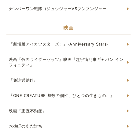
ナンバーワン戦隊ゴジュウジャーVSブンブンジャー
映画
『劇場版アイカツスターズ！』-Anniversary Stars-
映画『仮面ライダーゼッツ』映画『超宇宙刑事ギャバン イン
フィニティ』
『免許返納!?』
『ONE CREATURE 無数の個性、ひとつの生きもの。』
映画『正直不動産』
木挽町のあだ討ち