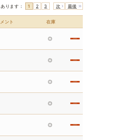
件あります
：
1
2
3
次
最後
メント
在庫
◎
◎
◎
◎
◎