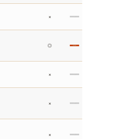
×
◎
×
×
×