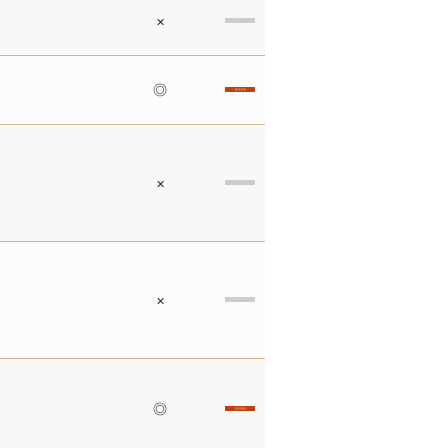
×
◎
×
×
◎