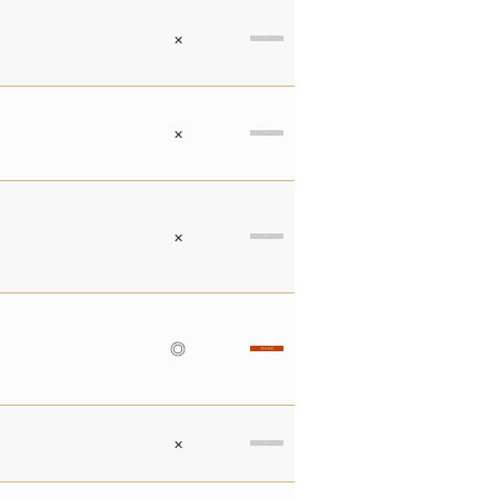
×
×
×
◎
×