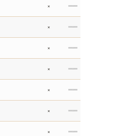
×
×
×
×
×
×
×