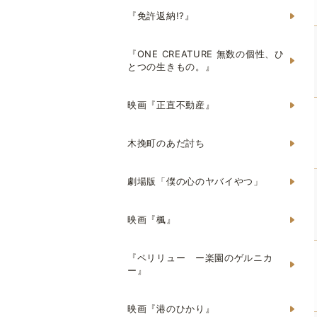
『免許返納!?』
『ONE CREATURE 無数の個性、ひ
とつの生きもの。』
映画『正直不動産』
木挽町のあだ討ち
劇場版「僕の心のヤバイやつ」
映画『楓』
『ペリリュー ー楽園のゲルニカ
ー』
映画『港のひかり』