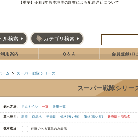
【重要】令和8年熊本地震の影響による配送遅延について
トル検索
カテゴリ検索
ご利用案内
Ｑ＆Ａ
会員登録/ロ
>
ホーム
スーパー戦隊シリーズ
スーパー戦隊シリー
表示方法：
サムネイル
一覧
詳細一覧
並べ替え：
新着
商品名
発売日
価格(安い順)
価格(高い順)
発売日＋商品名
在庫絞込：
在庫のある商品のみ表示