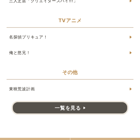
三人芝居「クリエイターズハイ!!!」
TVアニメ
名探偵プリキュア！
俺と悠兄！
その他
東映荒波計画
一覧を見る