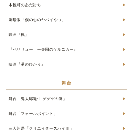
木挽町のあだ討ち
劇場版「僕の心のヤバイやつ」
映画『楓』
『ペリリュー ー楽園のゲルニカー』
映画『港のひかり』
舞台
舞台「鬼太郎誕生 ゲゲゲの謎」
舞台「フォールポイント」
三人芝居「クリエイターズハイ!!!」