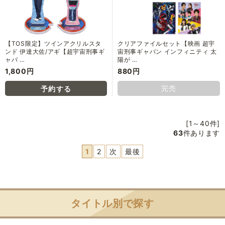
【TOS限定】ツインアクリルスタ
クリアファイルセット【映画 超宇
ンド 伊達大佐/アギ【超宇宙刑事ギ
宙刑事ギャバン インフィニティ 太
ャバ …
陽が …
1,800円
880円
完売
[1～40件]
63
件あります
1
2
次
最後
タイトル別で探す