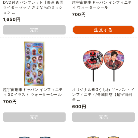
DVD付きパンフレット【映画 仮面
超宇宙刑事ギャバン インフィニテ
ライダーゼッツ さよならのミッシ
ィ ウォーターシール
ョン …
700円
1,650円
完売
超宇宙刑事ギャバン インフィニテ
オリジナルBIGうちわ ギャバン・イ
ィ SDイラスト ウォーターシール
ンフィニティ/弩城怜慈【超宇宙刑
事 …
700円
600円
完売
完売