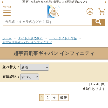
【重要】令和8年熊本地震の影響による配送遅延について
MENU
ホーム
タイトル別で探す
「う」タイトル作品
>
>
>
超宇宙刑事ギャバン インフィニティ
超宇宙刑事ギャバン インフィニティ
並べ替え：
在庫絞込：
[1～40件]
63
件あります
1
2
次
最後