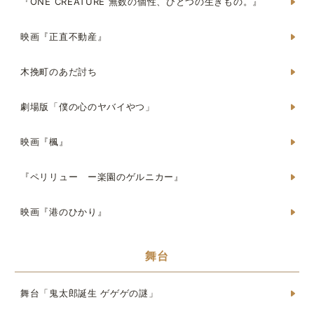
『ONE CREATURE 無数の個性、ひとつの生きもの。』
映画『正直不動産』
木挽町のあだ討ち
劇場版「僕の心のヤバイやつ」
映画『楓』
『ペリリュー ー楽園のゲルニカー』
映画『港のひかり』
舞台
舞台「鬼太郎誕生 ゲゲゲの謎」