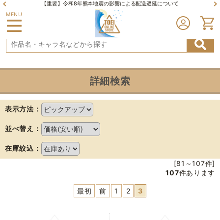
【重要】令和8年熊本地震の影響による配送遅延について
MENU
詳細検索
表示方法：
並べ替え：
在庫絞込：
[81～107件]
107
件あります
最初
前
1
2
3