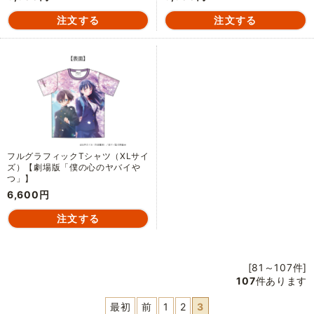
フルグラフィックTシャツ（XLサイ
ズ）【劇場版「僕の心のヤバイや
つ」】
6,600円
[81～107件]
107
件あります
最初
前
1
2
3