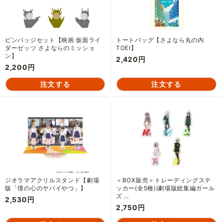
ピンバッジセット【映画 仮面ライ
トートバッグ【さよなら丸の内
ダーゼッツ さよならのミッショ
TOEI】
ン】
2,420円
2,200円
ジオラマアクリルスタンド【劇場
＜BOX販売＞トレーディングステ
版「僕の心のヤバイやつ」】
ッカー(全5種)(劇場版総集編ガール
ズ …
2,530円
2,750円