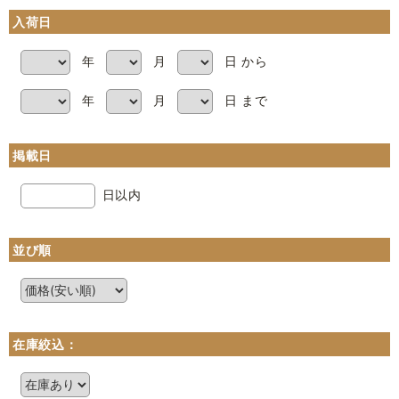
入荷日
年
月
日 から
年
月
日 まで
掲載日
日以内
並び順
在庫絞込：