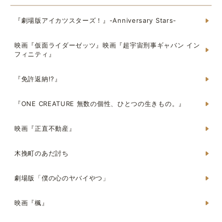
『劇場版アイカツスターズ！』-Anniversary Stars-
映画『仮面ライダーゼッツ』映画『超宇宙刑事ギャバン イン
フィニティ』
『免許返納!?』
『ONE CREATURE 無数の個性、ひとつの生きもの。』
映画『正直不動産』
木挽町のあだ討ち
劇場版「僕の心のヤバイやつ」
映画『楓』