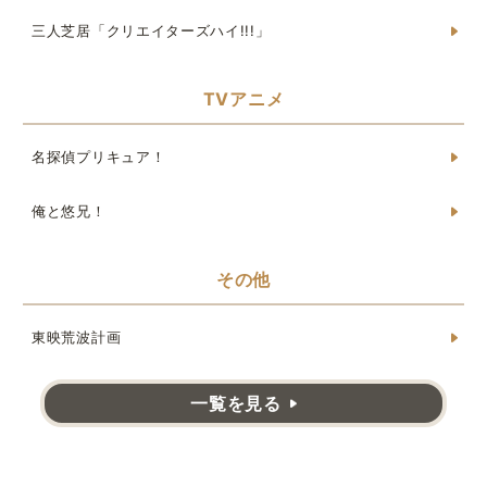
三人芝居「クリエイターズハイ!!!」
TVアニメ
名探偵プリキュア！
俺と悠兄！
その他
東映荒波計画
一覧を見る