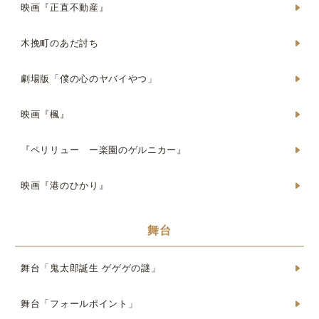
映画『正直不動産』
木挽町のあだ討ち
劇場版「僕の心のヤバイやつ」
映画『楓』
『ペリリュー ー楽園のゲルニカー』
映画『港のひかり』
舞台
舞台「鬼太郎誕生 ゲゲゲの謎」
舞台「フォールポイント」