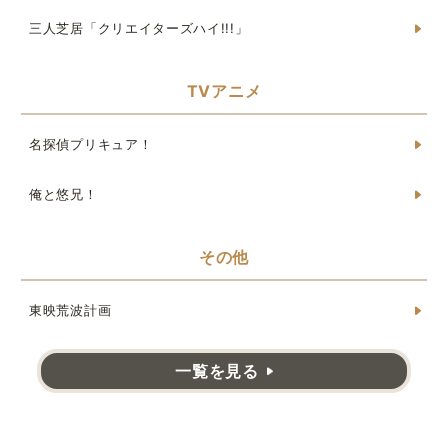
三人芝居「クリエイターズハイ!!!」
TVアニメ
名探偵プリキュア！
俺と悠兄！
その他
東映荒波計画
一覧を見る