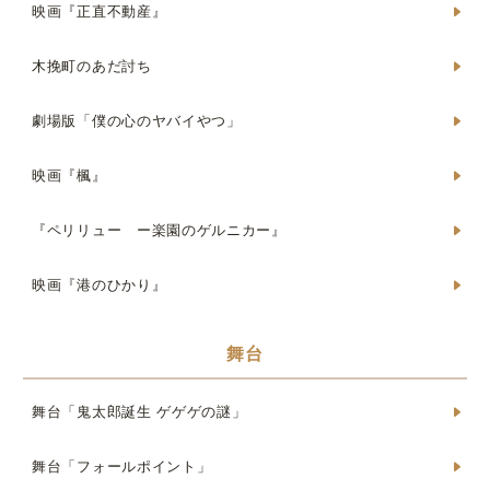
映画『正直不動産』
木挽町のあだ討ち
劇場版「僕の心のヤバイやつ」
映画『楓』
『ペリリュー ー楽園のゲルニカー』
映画『港のひかり』
舞台
舞台「鬼太郎誕生 ゲゲゲの謎」
舞台「フォールポイント」