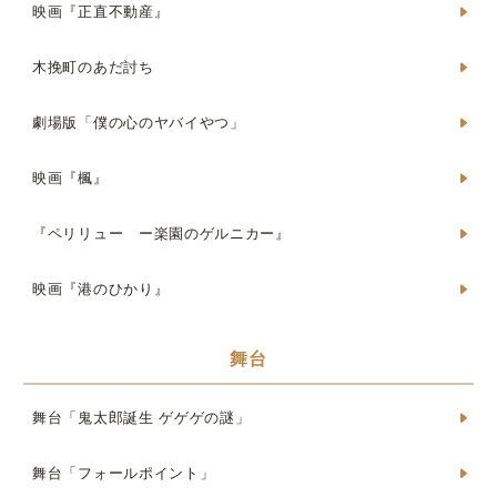
映画『正直不動産』
木挽町のあだ討ち
劇場版「僕の心のヤバイやつ」
映画『楓』
『ペリリュー ー楽園のゲルニカー』
映画『港のひかり』
舞台
舞台「鬼太郎誕生 ゲゲゲの謎」
舞台「フォールポイント」