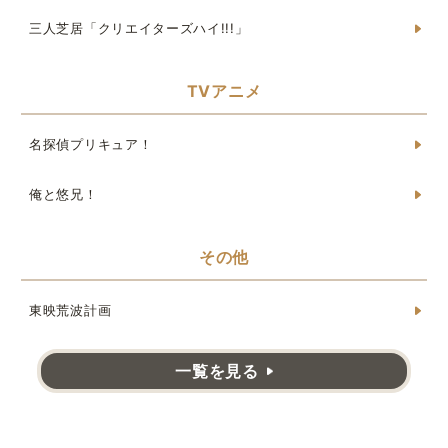
三人芝居「クリエイターズハイ!!!」
TVアニメ
名探偵プリキュア！
俺と悠兄！
その他
東映荒波計画
一覧を見る