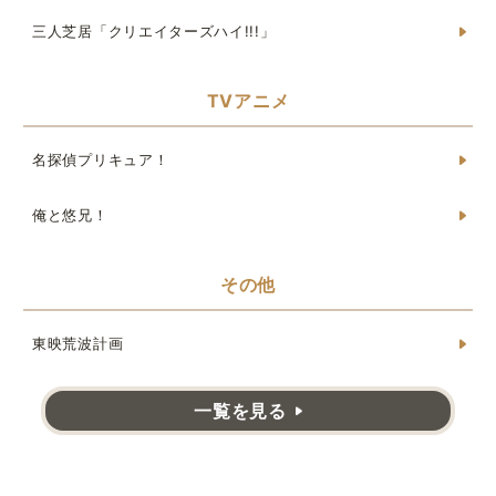
三人芝居「クリエイターズハイ!!!」
TVアニメ
名探偵プリキュア！
俺と悠兄！
その他
東映荒波計画
一覧を見る