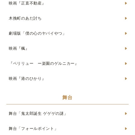
映画『正直不動産』
木挽町のあだ討ち
劇場版「僕の心のヤバイやつ」
映画『楓』
『ペリリュー ー楽園のゲルニカー』
映画『港のひかり』
舞台
舞台「鬼太郎誕生 ゲゲゲの謎」
舞台「フォールポイント」