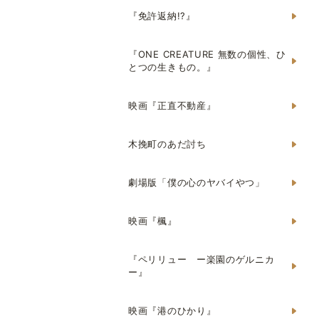
『免許返納!?』
『ONE CREATURE 無数の個性、ひ
とつの生きもの。』
映画『正直不動産』
木挽町のあだ討ち
劇場版「僕の心のヤバイやつ」
映画『楓』
『ペリリュー ー楽園のゲルニカ
ー』
映画『港のひかり』