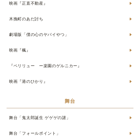
映画『正直不動産』
木挽町のあだ討ち
劇場版「僕の心のヤバイやつ」
映画『楓』
『ペリリュー ー楽園のゲルニカー』
映画『港のひかり』
舞台
舞台「鬼太郎誕生 ゲゲゲの謎」
舞台「フォールポイント」