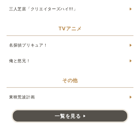
三人芝居「クリエイターズハイ!!!」
TVアニメ
名探偵プリキュア！
俺と悠兄！
その他
東映荒波計画
一覧を見る