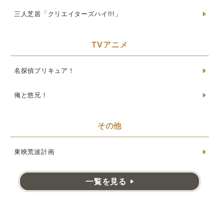
三人芝居「クリエイターズハイ!!!」
TVアニメ
名探偵プリキュア！
俺と悠兄！
その他
東映荒波計画
一覧を見る