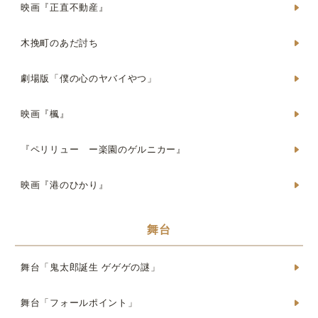
映画『正直不動産』
木挽町のあだ討ち
劇場版「僕の心のヤバイやつ」
映画『楓』
『ペリリュー ー楽園のゲルニカー』
映画『港のひかり』
舞台
舞台「鬼太郎誕生 ゲゲゲの謎」
舞台「フォールポイント」