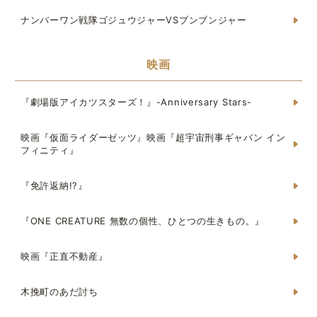
ナンバーワン戦隊ゴジュウジャーVSブンブンジャー
映画
『劇場版アイカツスターズ！』-Anniversary Stars-
映画『仮面ライダーゼッツ』映画『超宇宙刑事ギャバン イン
フィニティ』
『免許返納!?』
『ONE CREATURE 無数の個性、ひとつの生きもの。』
映画『正直不動産』
木挽町のあだ討ち