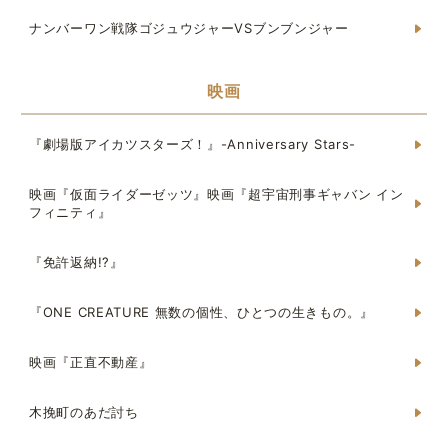
ナンバーワン戦隊ゴジュウジャーVSブンブンジャー
映画
『劇場版アイカツスターズ！』-Anniversary Stars-
映画『仮面ライダーゼッツ』映画『超宇宙刑事ギャバン イン
フィニティ』
『免許返納!?』
『ONE CREATURE 無数の個性、ひとつの生きもの。』
映画『正直不動産』
木挽町のあだ討ち